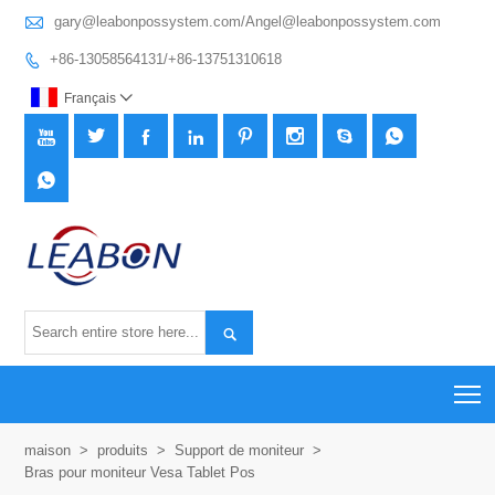

gary@leabonpossystem.com/Angel@leabonpossystem.com
+86-13058564131/+86-13751310618

Français











T
maison
>
produits
>
Support de moniteur
>
Bras pour moniteur Vesa Tablet Pos