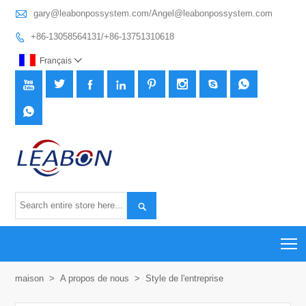

gary@leabonpossystem.com/Angel@leabonpossystem.com
+86-13058564131/+86-13751310618

Français











T
maison
>
A propos de nous
>
Style de l'entreprise