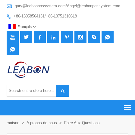

gary@leabonpossystem.com/Angel@leabonpossystem.com
+86-13058564131/+86-13751310618

Français











T
maison
>
A propos de nous
>
Foire Aux Questions