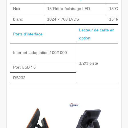
Noir
15"Rétro-éclairage LED
15"Contact
blanc
1024 × 768 LVDS
15"Toucher
Lecteur de carte en
Ports d'interface
option
Internet: adaptation 100/1000
1/2/3 piste
Port USB * 6
RS232