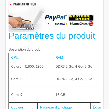
Paramètres du produit
Description du produit
CPU
RAM
Espa
Celeron J1800, 1900
DDR3 2 Go, 4 Go, 8 Go
SSD
Core I3, I5
DDR4 2 Go, 4 Go, 8 Go
SSD
Disq
Core I7
16 GB
2 t
Couleur
Panneau d'affichage
Écran tact