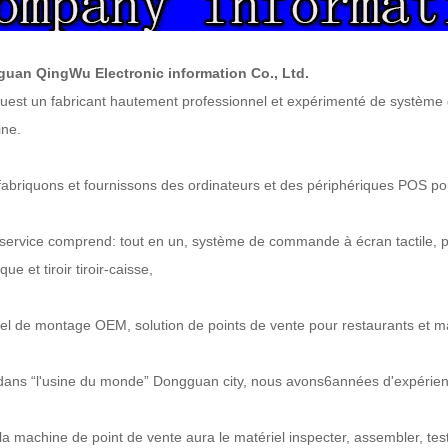
uan QingWu Electronic information Co., Ltd.
u
est un fabricant hautement professionnel et expérimenté de système 
ine.
abriquons et fournissons des ordinateurs et des périphériques POS popu
service comprend: tout en un, système de commande à écran tactile, p
ue et tiroir tiroir-caisse,
el de montage OEM, solution de points de vente pour restaurants et ma
dans “l'usine du monde” Dong
g
uan city, nous avons
6
années d'expérienc
la machine de point de vente aura le matériel inspecter, assembler, tes