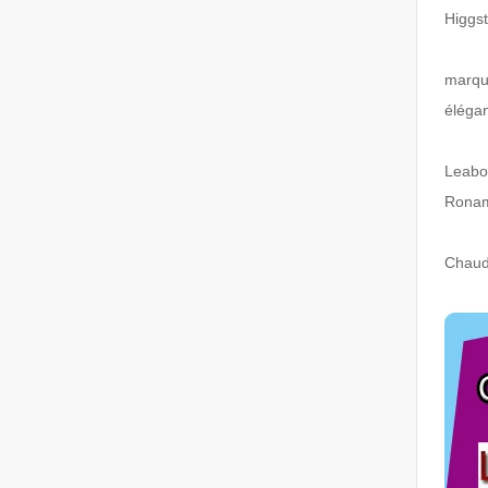
Higgst
marqua
élégan
Leabo
Ronami
Chaud