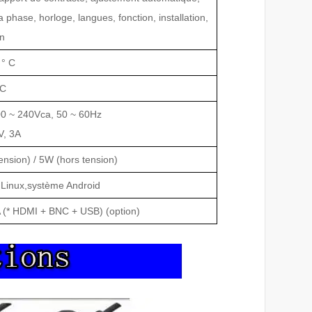
a phase, horloge, langues, fonction, installation,
on
 ° C
 C
0 ~ 240Vca, 50 ~ 60Hz
V, 3A
nsion) / 5W (hors tension)
 Linux,
système Android
A (* HDMI + BNC + USB) (option)