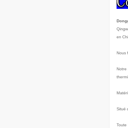
Dongg
Qingw
en Ch
Nous f
Notre 
thermiq
Matéri
Situé 
Toute 