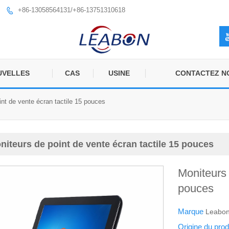
+86-13058564131/+86-13751310618

UVELLES
CAS
USINE
CONTACTEZ N
int de vente écran tactile 15 pouces
niteurs de point de vente écran tactile 15 pouces
Moniteurs 
pouces
Marque
Leabo
Origine du prod