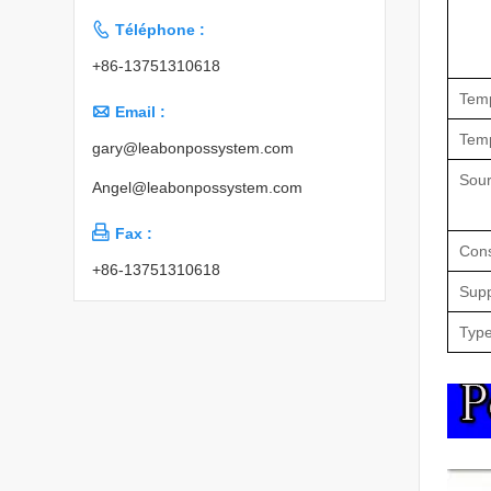

Téléphone :
+86-13751310618
Temp

Email :
Temp
gary@leabonpossystem.com
Sour
Angel@leabonpossystem.com

Fax :
Cons
+86-13751310618
Supp
Type