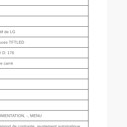
stif de LG
ouces TFTLED
 / D: 176
e carré
LIMENTATION, -, MENU
rapport de contraste, ajustement automatique,