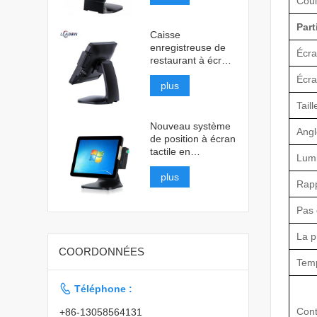
Coul
Part
Caisse
enregistreuse de
Écr
restaurant à écran
tactile
Écra
plus
Tail
Nouveau système
Angl
de position à écran
tactile en
Lumi
aluminium
plus
Rapp
Pas 
La p
COORDONNÉES
Tem

Téléphone :
Con
+86-13058564131