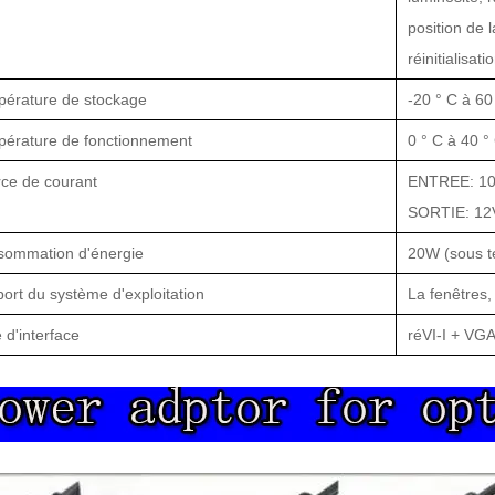
position de l
réinitialisati
érature de stockage
-20 ° C à 60
érature de fonctionnement
0 ° C à 40 °
ce de courant
ENTREE: 10
SORTIE: 12
ommation d'énergie
20W (sous te
ort du système d'exploitation
La fenêtre
s,
 d'interface
ré
VI-I + VG