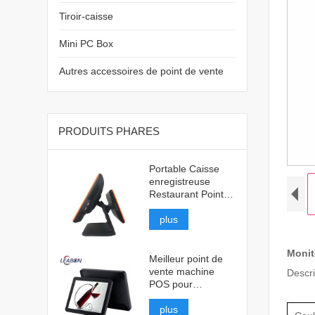
Tiroir-caisse
Mini PC Box
Autres accessoires de point de vente
PRODUITS PHARES
Portable Caisse
enregistreuse
Restaurant Point
de vente
plus
Monit
Meilleur point de
vente machine
Descri
POS pour
restaurant
plus