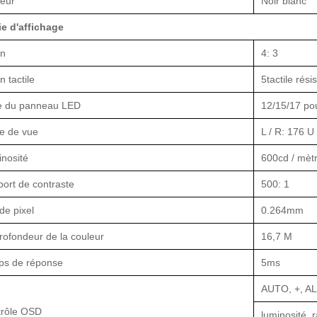
eur
Noir blanc
ie d'affichage
an
4: 3
n tactile
5
tactile rési
le du panneau LED
12/15/17 p
e de vue
L / R: 176 U
nosité
600cd / mètr
ort de contraste
500: 1
de pixel
0.264mm
rofondeur de la couleur
16,7 M
ps de réponse
5ms
AUTO, +, A
trôle OSD
luminosité, 