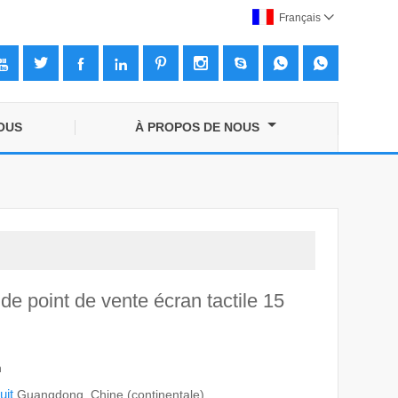
Français










OUS
À PROPOS DE NOUS
de point de vente écran tactile 15
n
uit
Guangdong, Chine (continentale)