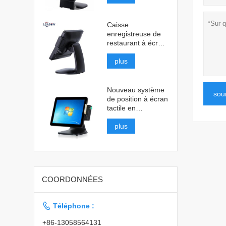
Caisse
enregistreuse de
restaurant à écran
tactile
plus
Nouveau système
sou
de position à écran
tactile en
aluminium
plus
COORDONNÉES

Téléphone :
+86-13058564131