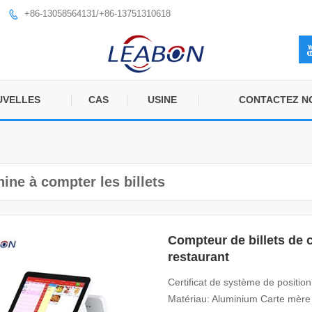
+86-13058564131/+86-13751310618

UVELLES
CAS
USINE
CONTACTEZ N
ine à compter les billets
Compteur de billets de 
restaurant
Certificat de système de positio
Matériau: Aluminium Carte mère de 