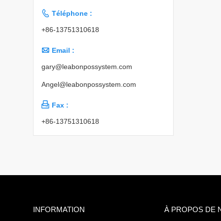

Téléphone :
+86-13751310618

Email :
gary@leabonpossystem.com
Angel@leabonpossystem.com

Fax :
+86-13751310618
INFORMATION
À PROPOS DE 