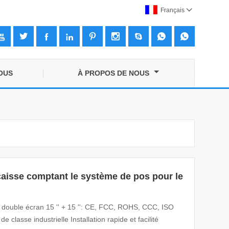
Français










OUS
À PROPOS DE NOUS
caisse comptant le système de pos pour le
n double écran 15 '' + 15 '': CE, FCC, ROHS, CCC, ISO
classe industrielle Installation rapide et facilité